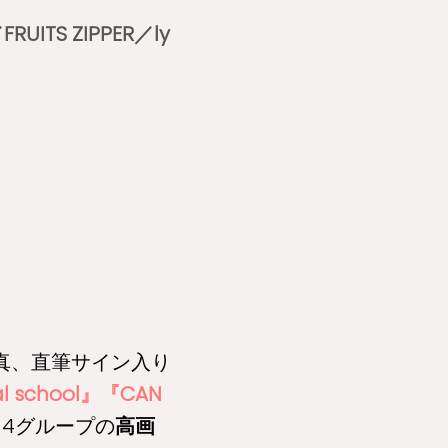
TS ZIPPER／ly
真、直筆サイン入り
l school』『CAN
4グループの
高画