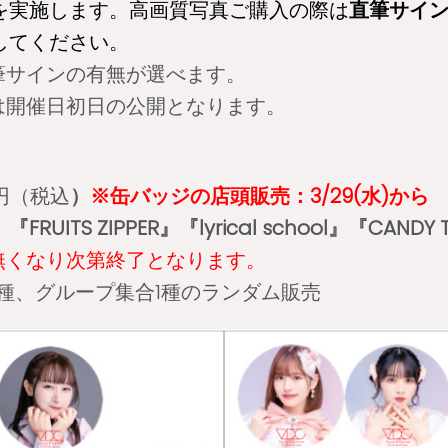
を実施します。
高画質写真ご購入の際は
直筆サイ
してください。
筆サインの有無が選べます。
は開催日初日の公開となります。
0円（税込
）
※缶バッジの店頭販売：3/29(水)から
ITS ZIPPER』『lyrical school』『CANDY 
無くなり次第終了となります。
種、グループ集合1種のランダム販売