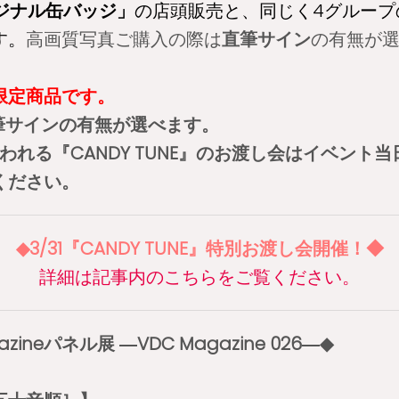
ジナル缶バッジ」
の店頭販売と、同じく4グループ
す。
高画質写真ご購入の際は
直筆サイン
の有無が
。
限定商品です。
筆サインの有無が選べます。
こなわれる『CANDY TUNE』のお渡し会はイベン
ください。
◆3/31『CANDY TUNE』特別お渡し会開催！◆
詳細は記事内のこちらをご覧ください。
azineパネル展 ―VDC Magazine 026―◆