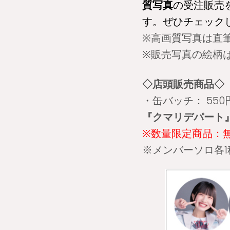
質写真
の受注販売
す。ぜひチェック
※高画質写真は直
※販売写真の絵柄
◇店頭販売商品◇
・缶バッチ： 55
『クマリデパート』『FRU
※数量限定商品：
※メンバーソロ各1