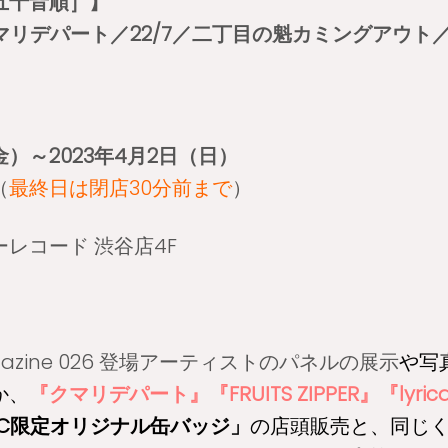
五十音順］】
クマリデパート／22/7／二丁目の魁カミングアウト／FRUI
（金）～2023年4月2日（日）
（
最終日は閉店30分前まで
）
ーレコード 渋谷店4F
agazine 026 登場アーティストのパネルの展示
や写
か、
『クマリデパート』『FRUITS ZIPPER』『lyrica
DC限定オリジナル缶バッジ」
の店頭販売と、同じく