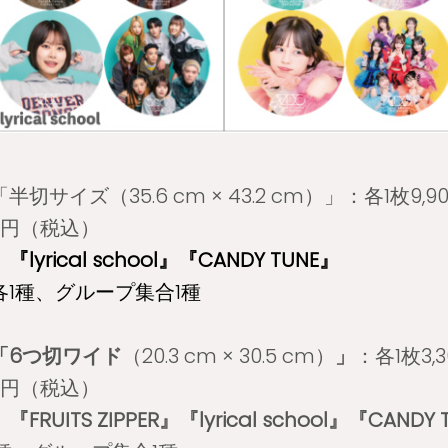
「半切サイズ（
35.6 cm × 43.2 cm）
」：各1枚9,
00円（税込）
rical school』『CANDY TUNE』
1種、グループ集合1種
「6つ切ワイド
（
20.3 cm × 30.5 cm
）
」
：各1枚3,
00円（税込）
ITS ZIPPER』『lyrical school』『CANDY 