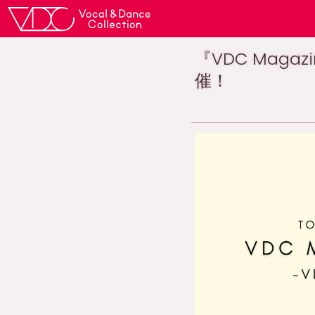
『VDC Mag
催！