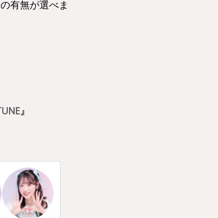
ン
の有無が選べま
TUNE』