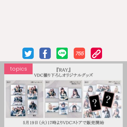
755
topics