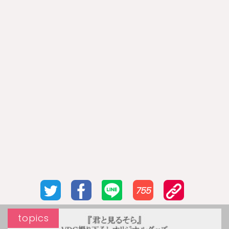
755
topics