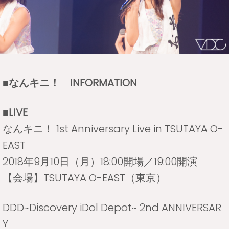
■なんキニ！ INFORMATION
■LIVE
なんキニ！ 1st Anniversary Live in TSUTAYA O-
EAST
2018年9月10日（月）18:00開場／19:00開演
【会場】TSUTAYA O-EAST（東京）
DDD~Discovery iDol Depot~ 2nd ANNIVERSAR
Y