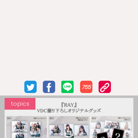
755
topics