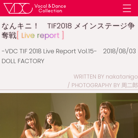
なんキニ！ TIF2018 メインステージ争
奪戦
[ Live report ]
-VDC TIF 2018 Live Report Vol.15- 2018/08/03
DOLL FACTORY
WRITTEN BY nakatanigo
PHOTOGRAPHY BY 周二郎