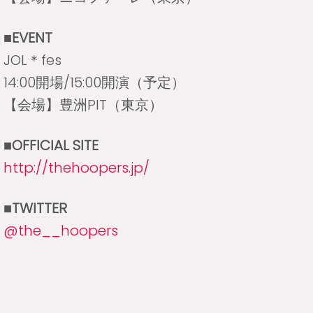
■EVENT
JOL＊fes
14:00開場/15:00開演（予定）
【会場】豊洲PIT（東京）
■OFFICIAL SITE
http://thehoopers.jp/
■TWITTER
‎@the__hoopers