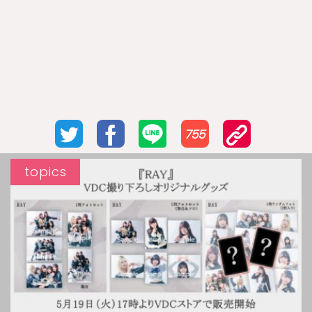
755
topics