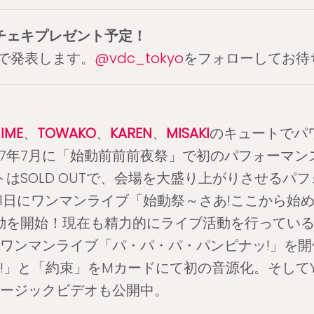
チェキプレゼント予定！
erで発表します。
@vdc_tokyo
をフォローしてお待
IME
、
TOWAKO
、
KAREN
、
MISAKI
のキュートでパ
17年7月に「始動前前前夜祭」で初のパフォーマ
はSOLD OUTで、会場を大盛り上がりさせるパ
0月21日にワンマンライブ「始動祭～さあ!ここから始
を開始！現在も精力的にライブ活動を行っている。
るワンマンライブ「パ・パ・パ・パンピナッ!」を
 Up!」と「約束」をMカードにて初の音源化。そしてY
のミュージックビデオも公開中。