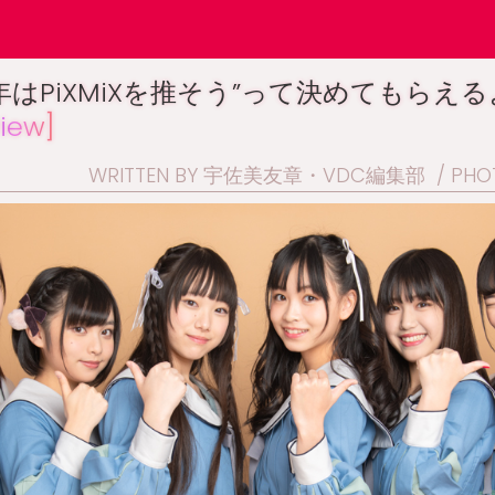
019年はPiXMiXを推そう”って決めてもらえ
view]
WRITTEN BY 宇佐美友章・VDC編集部
PHO