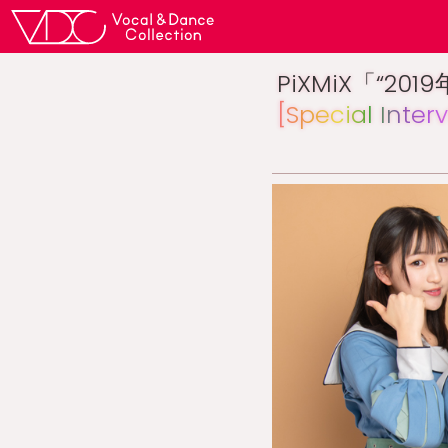
PiXMiX「“2
[Special Inter