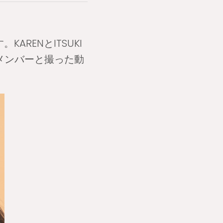
。
ARENとITSUKI
、メンバーと撮った動