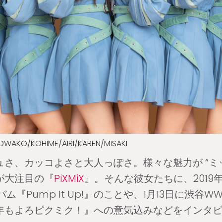
KO/KOHIME/AIRI/KAREN/MISAKI
さ、カッコよさと大人っぽさ。様々な魅力が “ミ
が大注目の『
PiXMiX
』。そんな彼女たちに、2019
バム『Pump It Up!』のことや、1月13日に渋谷W
年もよろピクミク！』への意気込みなどをインタ