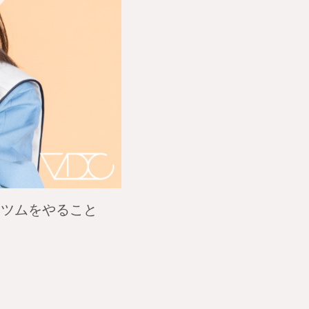
ムツムをやること
。