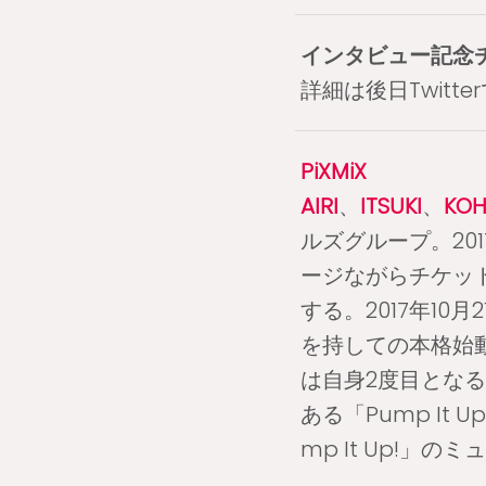
インタビュー記念
詳細は後日Twitt
PiXMiX
AIRI
、
ITSUKI
、
KOH
ルズグループ。20
ージながらチケット
する。2017年1
を持しての本格始動
は自身2度目とな
ある「Pump It
mp It Up!」