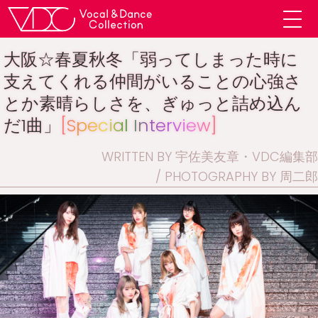
大阪☆春夏秋冬「弱ってしまった時に
支えてくれる仲間がいることの心強さ
とか素晴らしさを、ぎゅっと詰め込ん
だ1曲」
[Special Interview]
WRITTEN BY 宇佐美友章・VDC編集部
PHOTOGRAPHY BY 周二郎