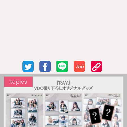
755
topics