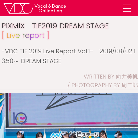
PiXMiX TIF2019 DREAM STAGE
[ Live report ]
-VDC TIF 2019 Live Report Vol.1- 2019/08/02 1
3:50～ DREAM STAGE
WRITTEN BY 向井美帆
PHOTOGRAPHY BY 周二郎