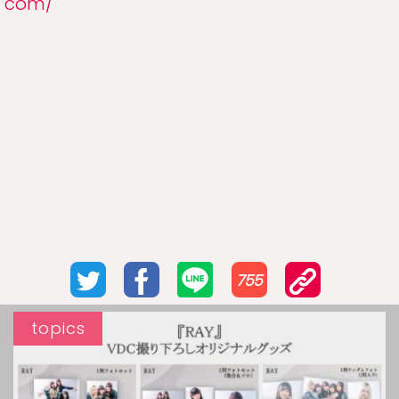
com/
755
topics