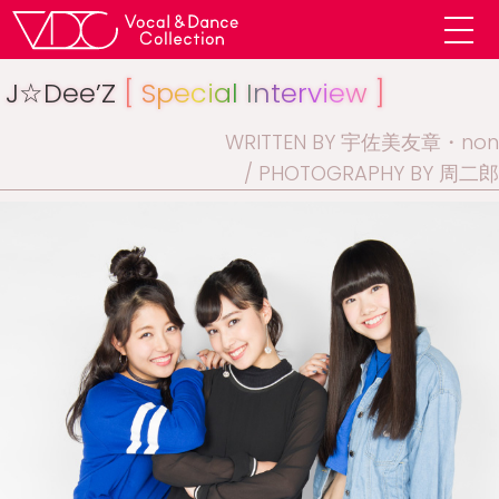
J☆Dee’Z
[ Special Interview ]
WRITTEN BY 宇佐美友章・non
PHOTOGRAPHY BY 周二郎