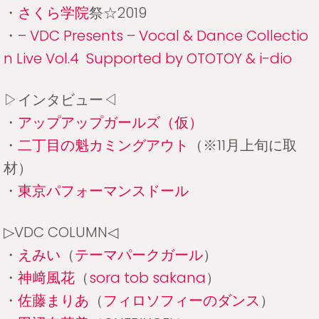
・
さくら学院
祭☆2019
・
– VDC Presents – Vocal & Dance Collectio
n Live Vol.4 Supported by OTOTOY & i-dio
▷インタビュー◁
・
アップアップガールズ（仮）
・
二丁目の魁カミングアウト
（※11月上旬に取
材）
・
東京パフォーマンスドール
▷VDC COLUMN◁
・
えみい
（
テーマパークガール
）
・
神﨑風花
（
sora tob sakana
）
・
佐藤まりあ
（
フィロソフィーのダンス
）