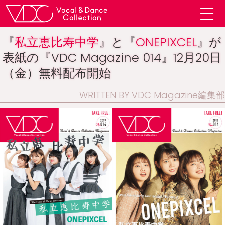
『
私立恵比寿中学
』と『
ONEPIXCEL
』が
表紙の『VDC Magazine 014』12月20日
（金）無料配布開始
WRITTEN BY VDC Magazine編集部