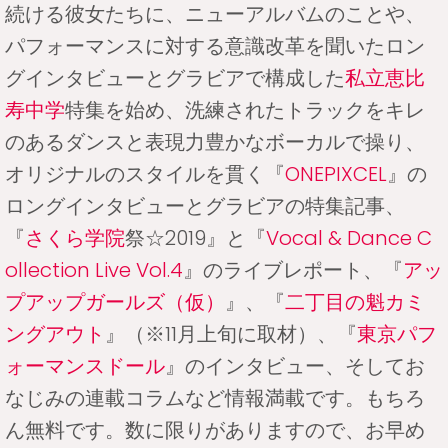
続ける彼女たちに、ニューアルバムのことや、
パフォーマンスに対する意識改革を聞いたロン
グインタビューとグラビアで構成した
私立恵比
寿中学
特集を始め、洗練されたトラックをキレ
のあるダンスと表現力豊かなボーカルで操り、
オリジナルのスタイルを貫く『
ONEPIXCEL
』の
ロングインタビューとグラビアの特集記事、
『
さくら学院
祭☆2019』と『
Vocal & Dance C
ollection Live Vol.4
』のライブレポート、『
アッ
プアップガールズ（仮）
』、『
二丁目の魁カミ
ングアウト
』（※11月上旬に取材）、『
東京パフ
ォーマンスドール
』のインタビュー、そしてお
なじみの連載コラムなど情報満載です。もちろ
ん無料です。数に限りがありますので、お早め