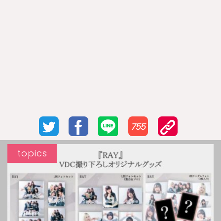
755
topics