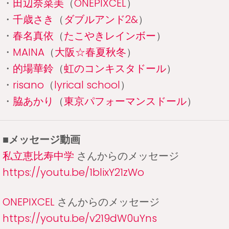
・
田辺奈菜美
（
ONEPIXCEL
）
・
千歳さき
（
ダブルアンド2&
）
・
春名真依
（
たこやきレインボー
）
・
MAINA
（
大阪☆春夏秋冬
）
・
的場華鈴
（
虹のコンキスタドール
）
・
risano
（
lyrical school
）
・
脇あかり
（
東京パフォーマンスドール
）
■メッセージ動画
私立恵比寿中学
さんからのメッセージ
https://youtu.be/1blixY21zWo
ONEPIXCEL
さんからのメッセージ
https://youtu.be/v219dW0uYns