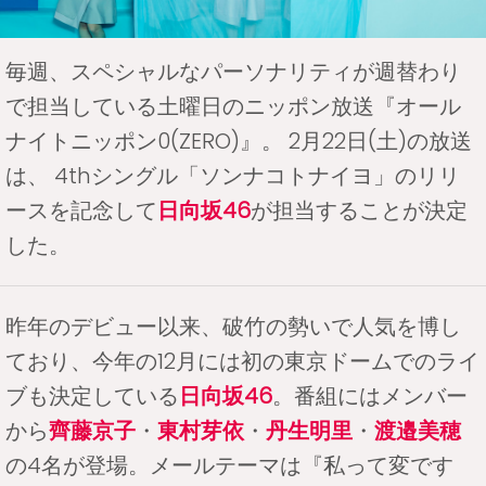
毎週、スペシャルなパーソナリティが週替わり
で担当している土曜日のニッポン放送『オール
ナイトニッポン0(ZERO)』。 2月22日(土)の放送
は、 4thシングル「ソンナコトナイヨ」のリリ
ースを記念して
日向坂46
が担当することが決定
した。
昨年のデビュー以来、破竹の勢いで人気を博し
ており、今年の12月には初の東京ドームでのライ
ブも決定している
日向坂46
。番組にはメンバー
から
齊藤京子
・
東村芽依
・
丹生明里
・
渡邉美穂
の4名が登場。メールテーマは『私って変です