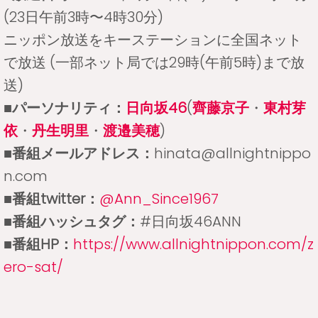
(23日午前3時〜4時30分)
ニッポン放送をキーステーションに全国ネット
で放送 (一部ネット局では29時(午前5時)まで放
送)
■パーソナリティ：
日向坂46
(
齊藤京子
・
東村芽
依
・
丹生明里
・
渡邉美穂
)
■番組メールアドレス：
hinata@allnightnippo
n.com
■番組twitter：
@Ann_Since1967
■番組ハッシュタグ：
#日向坂46ANN
■番組HP：
https://www.allnightnippon.com/z
ero-sat/