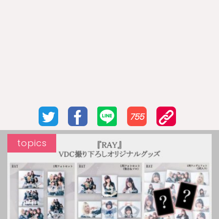
755
topics