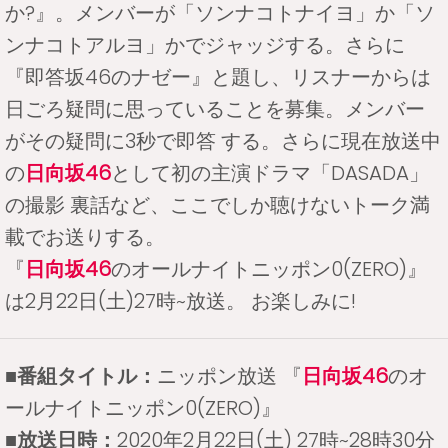
か?』。メンバーが「ソンナコトナイヨ」か「ソ
ンナコトアルヨ」かでジャッジする。さらに
『即答坂46のナゼー』と題し、リスナーからは
日ごろ疑問に思っていることを募集。メンバー
がその疑問に3秒で即答 する。さらに現在放送中
の
日向坂46
として初の主演ドラマ「DASADA」
の撮影 裏話など、ここでしか聴けないトーク満
載でお送りする。
『
日向坂46
のオールナイトニッポン0(ZERO)』
は2月22日(土)27時~放送。 お楽しみに!
■番組タイトル：
ニッポン放送 『
日向坂46
のオ
ールナイトニッポン0(ZERO)』
■放送日時：
2020年2月22日(土) 27時~28時30分