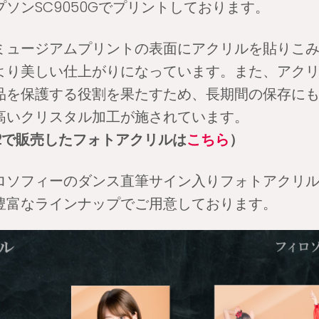
ソンSC9050Gでプリントしております。
ミュージアムプリントの表面にアクリルを貼りこ
より美しい仕上がりになっています。また、アク
品を保護する役割を果たすため、長期間の保存に
高いクリスタル加工が施されています。
Vol.2で販売したフォトアクリルは
こちら
）
ロソフィーのダンス直筆サイン入りフォトアクリ
豊富なラインナップでご用意しております。