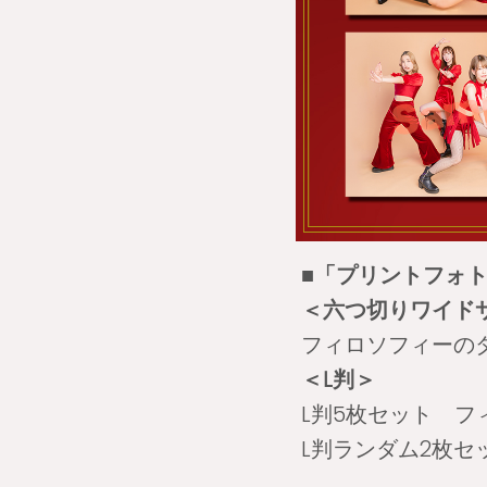
■「プリントフォ
＜六つ切りワイド
フィロソフィーのダ
＜L判＞
L判5枚セット フ
L判ランダム2枚セ