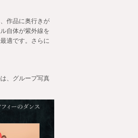
み、作品に奥行きが
リル自体が紫外線を
も最適です。さらに
ルは、グループ写真