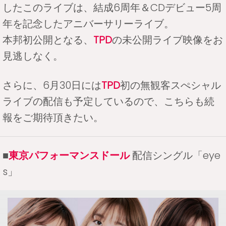
したこのライブは、結成6周年＆CDデビュー5周
年を記念したアニバーサリーライブ。
本邦初公開となる、
TPD
の未公開ライブ映像をお
見逃しなく。
さらに、6月30日には
TPD
初の無観客スぺシャル
ライブの配信も予定しているので、こちらも続
報をご期待頂きたい。
■
東京パフォーマンスドール
配信シングル「eye
s」