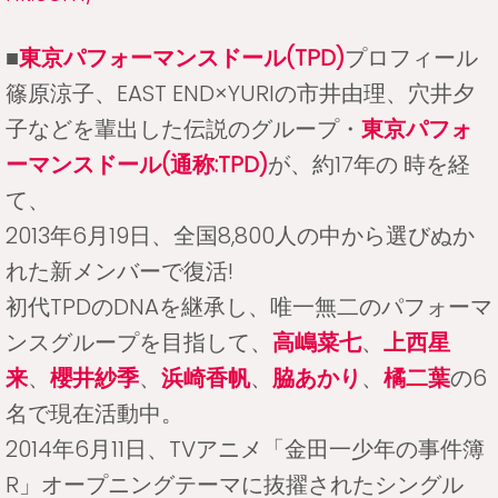
■
東京パフォーマンスドール(TPD)
プロフィール
篠原涼子、EAST END×YURIの市井由理、穴井夕
子などを輩出した伝説のグループ・
東京パフォ
ーマンスドール(通称:TPD)
が、約17年の 時を経
て、
2013年6月19日、全国8,800人の中から選びぬか
れた新メンバーで復活!
初代TPDのDNAを継承し、唯一無二のパフォーマ
ンスグループを目指して、
高嶋菜七
、
上西星
来
、
櫻井紗季
、
浜崎香帆
、
脇あかり
、
橘二葉
の6
名で現在活動中。
2014年6月11日、TVアニメ「金田一少年の事件簿
R」オープニングテーマに抜擢されたシングル