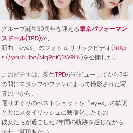
グループ誕生30周年を迎える
東京パフォーマン
スドール(TPD)
が、
新曲「eyes」のフォト & リリックビデオ(
http
s://youtu.be/MqRniQ3WRLU
)を公開した。
このビデオは、新生
TPD
がデビューしてから7年
の間にスタッフやファンによって撮影された写
真の中から、
選りすぐりのベストショットを「eyes」の歌詞
と共にスタイリッシュに映像化したもの。
彼女たちが過ごした7年間の軌跡を感じながら、
是非ご覧頂きたい。