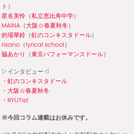
ト
）
星名美怜
（
私立恵比寿中学
）
MAINA
（
大阪☆春夏秋冬
）
的場華鈴
（
虹のコンキスタドール
）
risano
（
lyrical school
）
脇あかり
（
東京パフォーマンスドール
）
▷インタビュー◁
・
虹のコンキスタドール
・
大阪☆春夏秋冬
・
RYUTist
※今回コラム連載はお休みです。