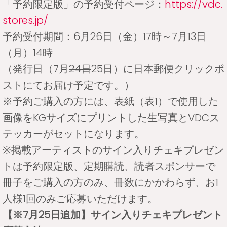
「予約限定版」の予約受付ページ：
https://vdc.
stores.jp/
予約受付期間：6月26日（金）17時～7月13日
（月）14時
（発行日（7月
24日
25日）に日本郵便クリックポ
ストにてお届け予定です。）
※予約ご購入の方には、表紙（表1）で使用した
画像をKGサイズにプリントした生写真とVDCス
テッカーがセットになります。
※掲載アーティストのサイン入りチェキプレゼン
トは予約限定版、定期購読、読者スポンサーで
冊子をご購入の方のみ、冊数にかかわらず、お1
人様1回のみご応募いただけます。
【※7月25日追加】サイン入りチェキプレゼント