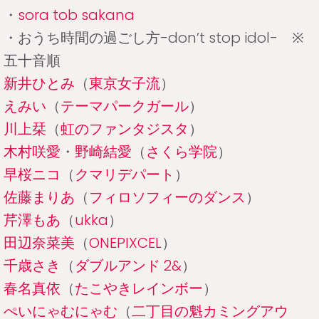
・
sora tob sakana
・おうち時間の過ごし方-don’t stop idol- ※
五十音順
新井ひとみ
（
東京女子流
）
えみい
（
テーマパークガール
）
川上栞
（
虹のファンタジスタ
）
木村咲愛
・
野崎結愛
（
さくら学院
）
早桜ニコ
（
クマリデパート
）
佐藤まりあ
（
フィロソフィーのダンス
）
芹澤もあ
（
ukka
）
田辺奈菜美
（
ONEPIXCEL
）
千歳さき
（
ダブルアンド 2&
）
春名真依
（
たこやきレインボー
）
ぺいにゃむにゃむ
（
二丁目の魁カミングアウ