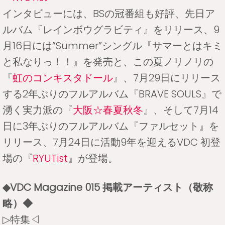
インタビューには、BSの冠番組も好評、先日ア
ルバム『レインボウグラビティ』をリリース、9
月16日には”Summer”シングル『サマーとはキミ
と私なりっ！！』を発売と、この夏ノリノリの
『
虹のコンキスタドール
』、7月29日にリリース
する2年ぶりのフルアルバム『BRAVE SOULS』で
湧く実力派の『
大阪☆春夏秋冬
』、そして7月14
日に3年ぶりのフルアルバム『ファルセット』を
リリース、7月24日に活動9年を迎えるVDC 初登
場の『
RYUTist
』が登場。
◆VDC Magazine 015 掲載アーティスト（敬称
略）◆
▷特集◁