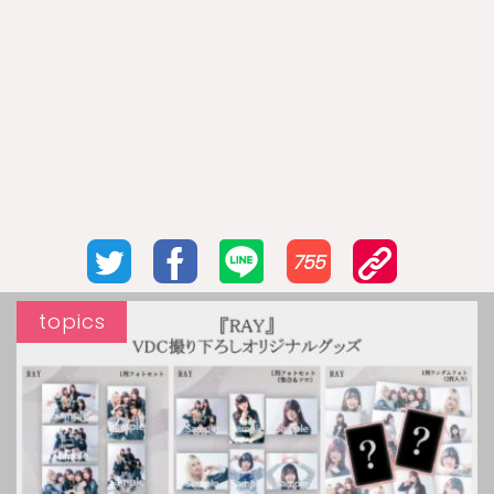
755
topics