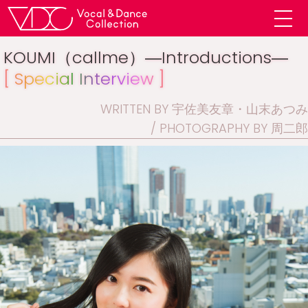
KOUMI（callme）―Introductions―
[ Special Interview ]
WRITTEN BY 宇佐美友章・山末あつみ
PHOTOGRAPHY BY 周二郎