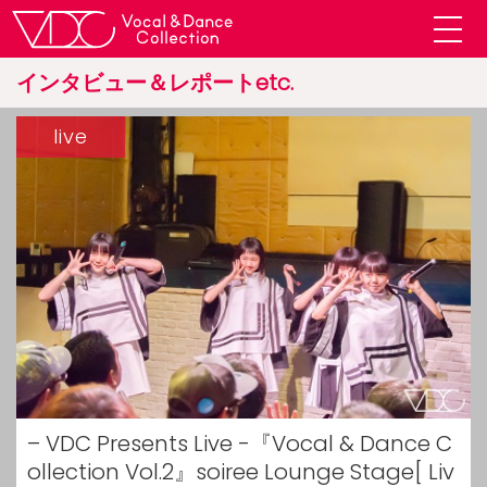
インタビュー＆レポートetc.
live
– VDC Presents Live -『Vocal & Dance C
ollection Vol.2』soiree Lounge Stage[ Liv