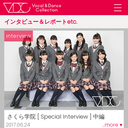
インタビュー＆レポートetc.
interview
さくら学院 [ Special Interview ] 中編
2017.06.24
...more ▾