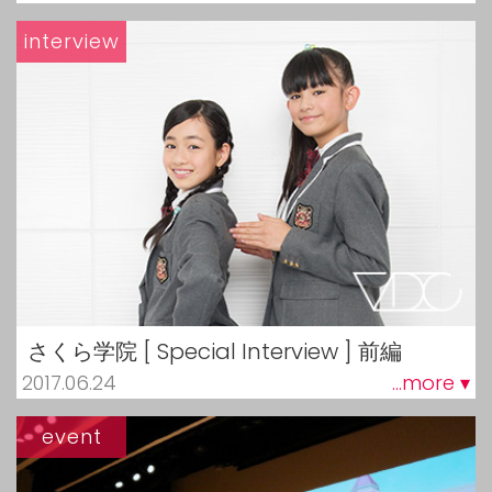
interview
さくら学院 [ Special Interview ] 前編
2017.06.24
...more ▾
event