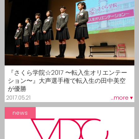
『さくら学院☆2017 〜転入生オリエンテー
ション〜』大声選手権で転入生の田中美空
が優勝
2017.05.21
...more ▾
news