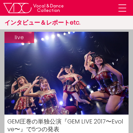
インタビュー＆レポートetc.
live
GEM圧巻の単独公演『GEM LIVE 2017〜Evol
ve〜』で5つの発表