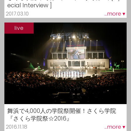
ecial Interview ]
2017.03.10
...more ▾
live
舞浜で4,000人の学院祭開催！さくら学院
『さくら学院祭☆2016』
2016.11.18
...more ▾