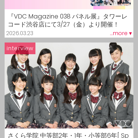
『VDC Magazine 038 パネル展』タワーレ
コード渋谷店にて3/27（金）より開催！
2026.03.23
...more ▾
interview
さくら学院 中等部2年・1年・小等部6年[ Sp