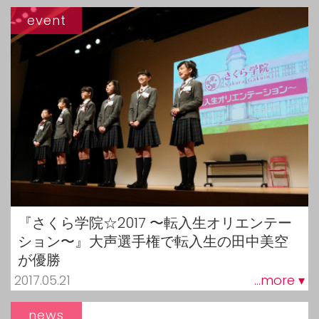
event
『さくら学院☆2017 〜転入生オリエンテー
ション〜』大声選手権で転入生の田中美空
が優勝
2017.05.21
...more ▾
news