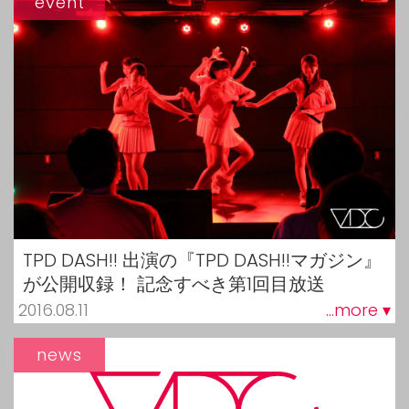
event
TPD DASH!! 出演の『TPD DASH!!マガジン』
が公開収録！ 記念すべき第1回目放送
2016.08.11
...more ▾
news