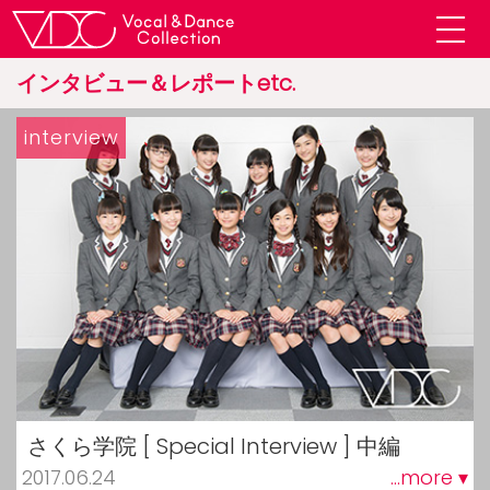
インタビュー＆レポートetc.
interview
さくら学院 [ Special Interview ] 中編
2017.06.24
...more ▾