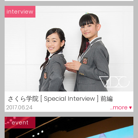
interview
さくら学院 [ Special Interview ] 前編
2017.06.24
...more ▾
event