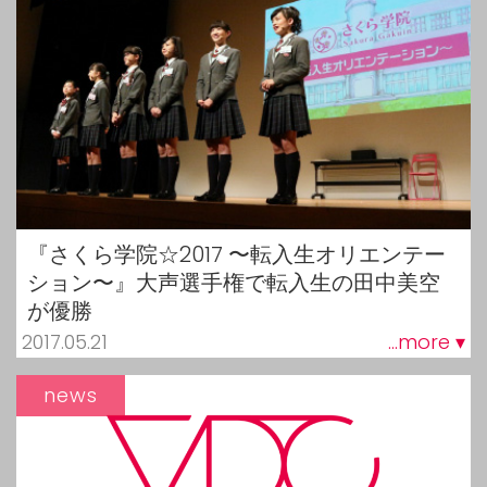
『さくら学院☆2017 〜転入生オリエンテー
ション〜』大声選手権で転入生の田中美空
が優勝
2017.05.21
...more ▾
news