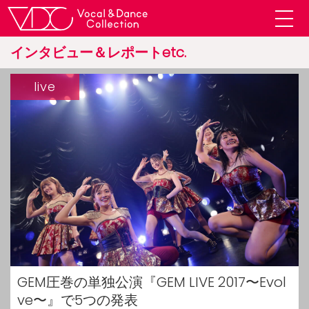
インタビュー＆レポートetc.
live
GEM圧巻の単独公演『GEM LIVE 2017〜Evol
ve〜』で5つの発表