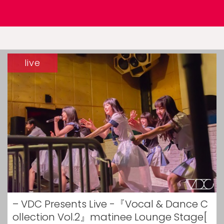
live
– VDC Presents Live -『Vocal & Dance C
ollection Vol.2』matinee Lounge Stage[