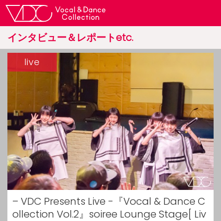
インタビュー＆レポートetc.
live
– VDC Presents Live -『Vocal & Dance C
ollection Vol.2』soiree Lounge Stage[ Liv