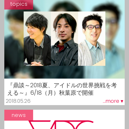
topics
『鼎談～2018夏、アイドルの世界挑戦を考
える～』6/18（月）秋葉原で開催
2018.05.26
...more ▾
news