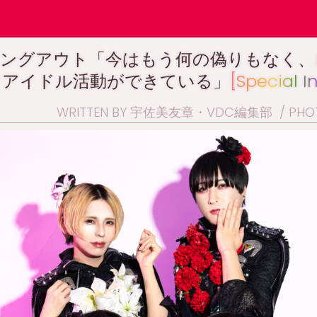
ミングアウト「今はもう何の偽りもなく、
てアイドル活動ができている」
[Special I
WRITTEN BY 宇佐美友章・VDC編集部
PHO