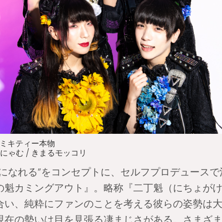
 ミキティー本物
ゃむ / きまるモッコリ
ルになれる”をコンセプトに、セルフプロデュース
の魁カミングアウト』。略称『二丁魁（にちょが
合い、純粋にファンのことを考える彼らの姿勢は
現在の勢いは目を見張る凄まじさがある。さまざ