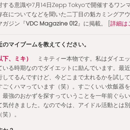
する意識や7月14日Zepp Tokyoで開催するワ
存在についてなどを聞いた二丁目の魁カミングア
マガジン『
VDC Magazine 012
』に掲載。 [
詳細は
近のマイブームを教えてください。
以下、ミキ）
ミキティー本物です。私はダイエッ
ている時期なのでダイエットに励んでいます。最
行してるんですけど、今どこまで太れるかを試し
すごくハマっています（笑）。すごくいい炊飯器
、最強のおかずを探すっていうことを一年前ぐら
て気付きました。なので今は、アイドル活動とは
（笑）。