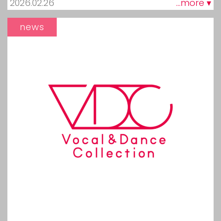
2026.02.26
...more ▾
news