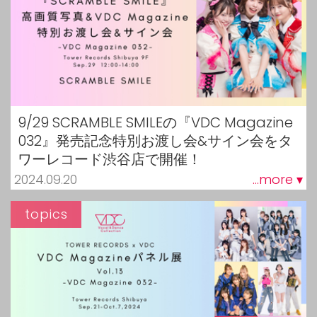
9/29 SCRAMBLE SMILEの『VDC Magazine
032』発売記念特別お渡し会&サイン会をタ
ワーレコード渋谷店で開催！
2024.09.20
...more ▾
topics