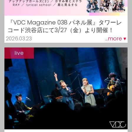
『VDC Magazine 038 パネル展』タワーレ
コード渋谷店にて3/27（金）より開催！
2026.03.23
...more ▾
live