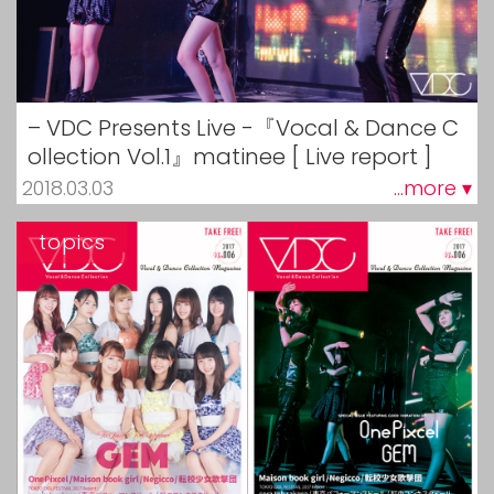
– VDC Presents Live -『Vocal & Dance C
ollection Vol.1』matinee [ Live report ]
2018.03.03
...more ▾
topics