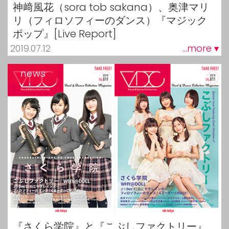
神﨑風花（sora tob sakana）、奥津マリ
リ（フィロソフィーのダンス）『マジック
ポップ』[Live Report]
2019.07.12
...more ▾
news
『さくら学院』と『こぶしファクトリー』