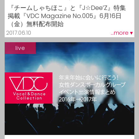
『チームしゃちほこ』と『J☆Dee’Z』特集
掲載『VDC Magazine No.005』6月16日
（金）無料配布開始
2017.06.10
...more ▾
live