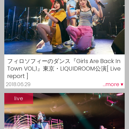
フィロソフィーのダンス『Girls Are Back In
Town VOL,1』東京・LIQUIDROOM公演[ Live
report ]
2018.06.29
...more ▾
live