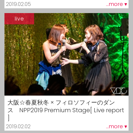
2019.02.05
...more ▾
live
大阪☆春夏秋冬 × フィロソフィーのダン
ス NPP2019 Premium Stage[ Live report
]
2019.02.02
...more ▾