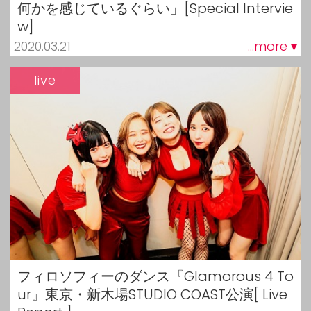
何かを感じているぐらい」[Special Intervie
w]
2020.03.21
...more ▾
live
フィロソフィーのダンス『Glamorous 4 To
ur』東京・新木場STUDIO COAST公演[ Live