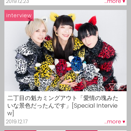
2019.12.23
...more ▾
interview
二丁目の魁カミングアウト「愛情の塊みた
いな景色だったんです」[Special Intervie
w]
2019.12.17
...more ▾