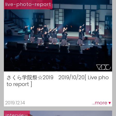
live-photo-report
さくら学院祭☆2019 2019/10/20[ Live pho
to report ]
2019.12.14
...more ▾
interview