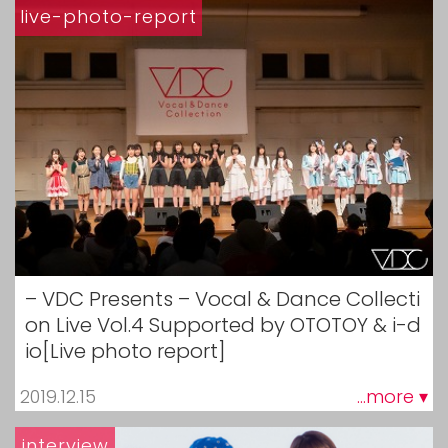
live-photo-report
– VDC Presents – Vocal & Dance Collecti
on Live Vol.4 Supported by OTOTOY & i-d
io[Live photo report]
2019.12.15
...more ▾
interview