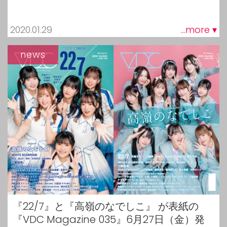
2020.01.29
...more ▾
news
『22/7』と『高嶺のなでしこ』 が表紙の
『VDC Magazine 035』6月27日（金）発