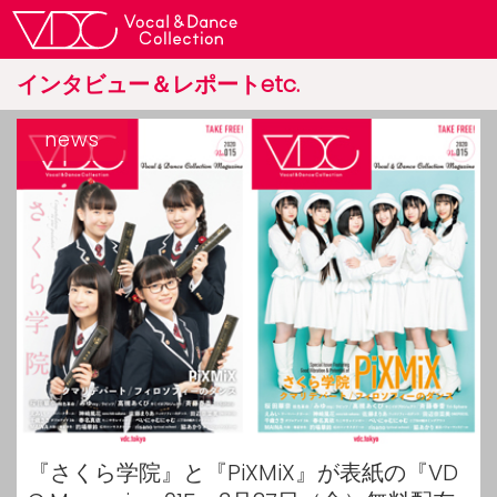
インタビュー＆レポートetc.
news
『さくら学院』と『PiXMiX』が表紙の『VD