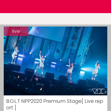
live
B.O.L.T NPP2020 Premium Stage[ Live rep
ort ]