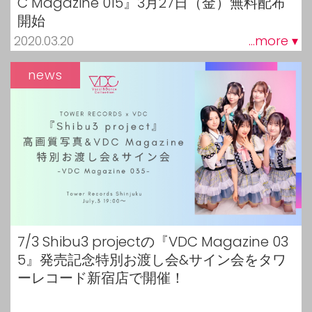
C Magazine 015』3月27日（金）無料配布
開始
2020.03.20
...more ▾
news
7/3 Shibu3 projectの『VDC Magazine 03
5』発売記念特別お渡し会&サイン会をタワ
ーレコード新宿店で開催！