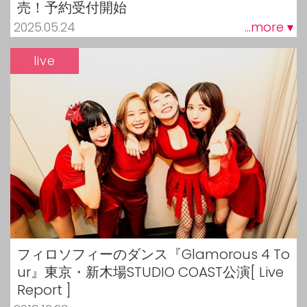
売！予約受付開始
2025.05.24
...more ▾
live
フィロソフィーのダンス『Glamorous 4 To
ur』東京・新木場STUDIO COAST公演[ Live
Report ]