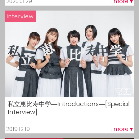
2020.01.29
...more ▾
interview
私立恵比寿中学―Introductions―[Special
Interview]
2019.12.19
...more ▾